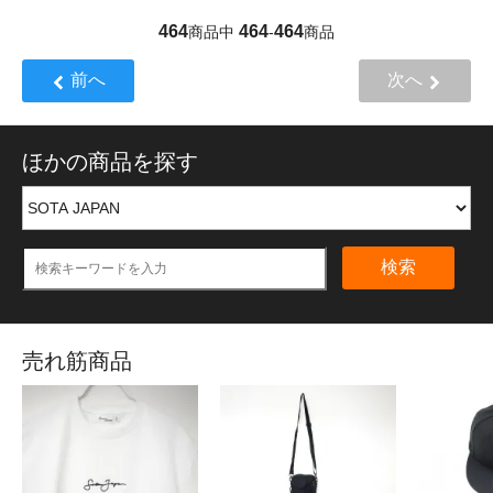
464
464
464
商品中
-
商品
前へ
次へ
ほかの商品を探す
検索
売れ筋商品