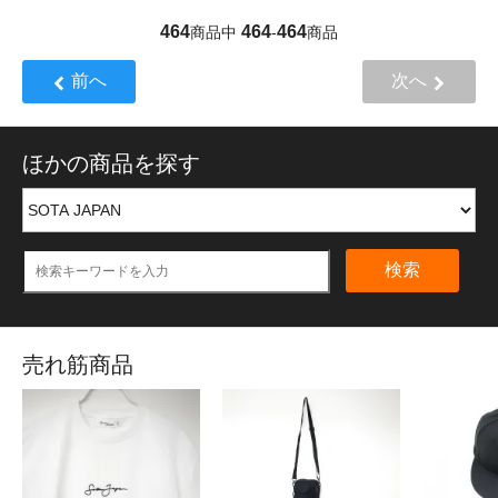
464
464
464
商品中
-
商品
前へ
次へ
ほかの商品を探す
検索
売れ筋商品