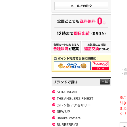
・
・
SOTA JAPAN
※こ
THE ANGLERS FINEST
引き
カレン族アクセサリー
まと
SEW UP
クリ
BrooksBrothers
BURBERRYS