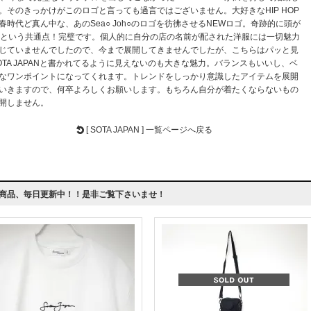
。そのきっかけがこのロゴと言っても過言ではございません。大好きなHIP HOP
春時代ど真ん中な、あのSea○ Joh○のロゴを彷彿させるNEWロゴ。奇跡的に頭が
Jという共通点！完璧です。個人的に自分の店の名前が配された洋服には一切魅力
じていませんでしたので、今まで展開してきませんでしたが、こちらはパッと見
OTA JAPANと書かれてるように見えないのも大きな魅力。バランスもいいし、ベ
なワンポイントになってくれます。トレンドをしっかり意識したアイテムを展開
いきますので、何卒よろしくお願いします。もちろん自分が着たくならないもの
開しません。
[ SOTA JAPAN ] 一覧ページへ戻る
商品、毎日更新中！！是非ご覧下さいませ！