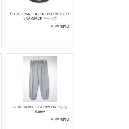
SOTA JAPAN LOGO NEW ERA 9FIFTY
SNAPBACK キャップ
6,600円(内税)
SOTA JAPAN LOGO NYLON パンツ
d.grey
6,600円(内税)