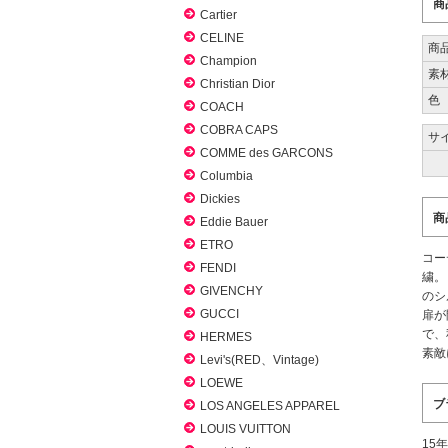
商
Cartier
CELINE
商
Champion
素
Christian Dior
色
COACH
COBRA CAPS
サイ
COMME des GARCONS
Columbia
Dickies
商
Eddie Bauer
ETRO
コー
FENDI
繍。
GIVENCHY
のシ
GUCCI
扉が
で、
HERMES
素敵
Levi's(RED、Vintage)
LOEWE
ブ
LOS ANGELES APPAREL
LOUIS VUITTON
15