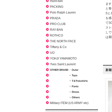
mont-bell
ます
PACKING
と青
Polo Ralph Lauren
Sと
を感
PRADA
てS
PRO CLUB
スト
RAY-BAN
して
ROTHCO
は展
THE NORTH FACE
Tiffany & Co
UO
YOHJI YAMAMOTO
Yves Saint Laurent
新着
Military ITEM (US ARMY etc)