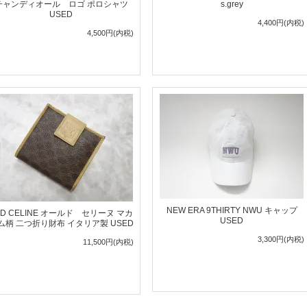
チャンディオール ロゴ ポロシャツ
s.grey
USED
4,400円(内税)
4,500円(内税)
NEW ERA 9THIRTY NWU キャップ
LD CELINE オールド セリーヌ マカ
USED
ム柄 二つ折り財布 イタリア製 USED
3,300円(内税)
11,500円(内税)