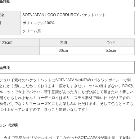
品詳細
品名
SOTA JAPAN LOGO CORDUROY バケットハット
材
ポリエステル100%
クリーム系
ズ(cm)
内周
ツバ
60cm
5.5cm
品説明
デュロイ素材のバケットハットにSOTA JAPANのNEWロゴをワンポイントで刺
とにかく形にこだわっております！広がりすぎない、ツバの長すぎない、BOX系
ルエットで今までバケハに苦手意識があった方にもぜひ試して頂きたい！新しい
開くかもしれません！コーデュロイはポリエステル素材で軽い仕上がりですの
秋冬だけでなくサマーコーズ的にもお楽しみいただけます。そして色もとっても
に仕上がっていますので、迷うこと間違いなしです！
ランド説明
年、今まで完璧なオリジナルを出してこなかったSOTA JAPANが満を持して始動し