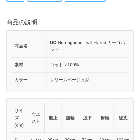
商品の説明
UO
Herringbone Twill Flared カーゴパ
商品名
ンツ
素材
コットン100%
カラー
クリームベージュ系
サイ
ウエ
ズ
股上
腿幅
股下
裾幅
総丈
スト
(cm)