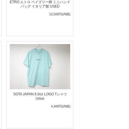
ETRO エトロ ペイズリー柄 ミニハンド
バッグ イタリア製 USED
12,500円(内税)
SOTA JAPAN 6.0oz LOGO Tシャツ
t.blue
4,400円(内税)