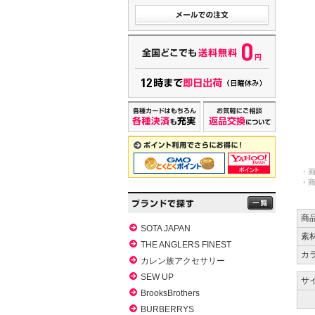
・
・
商
SOTA JAPAN
素
THE ANGLERS FINEST
カ
カレン族アクセサリー
SEW UP
サイ
BrooksBrothers
BURBERRYS