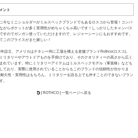
メント
に今なミニショルダーがミルスペックブランドでもあるロスコから登場！コンパ
ながらポケットが多く実用性がめちゃくちゃ高いです！しっかりしたキャンバス
ですのでガンガン使っていただけますので、レジャーシーンにもおすすめです。
てこのプライスがまた嬉しい！
53年設立、アメリカはテネシー州に工場を構える老舗ブランドRothco(ロスコ)。
ミリタリーやアウトドアものを手掛けており、そのクオリティーの高さから広く
まれています。特にミリタリーアイテムはミルスペックモデル（軍規格）なども
しており、実際に使用されていることからもこのブランドの信頼性が分かりま
 耐久性・実用性はもちろん、ミリタリーを語る上でも外すことのできないブラン
す。
[ ROTHCO ] 一覧ページへ戻る