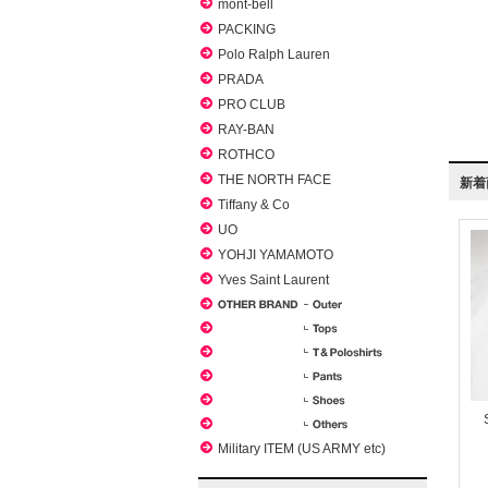
mont-bell
PACKING
Polo Ralph Lauren
PRADA
PRO CLUB
RAY-BAN
ROTHCO
THE NORTH FACE
新着
Tiffany & Co
UO
YOHJI YAMAMOTO
Yves Saint Laurent
Military ITEM (US ARMY etc)