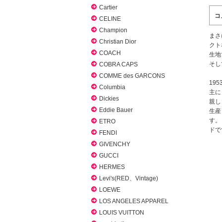
Cartier
コ
CELINE
Champion
まさ
Christian Dior
クト
COACH
生地
そし
COBRA CAPS
COMME des GARCONS
19
Columbia
主に
Dickies
親し
Eddie Bauer
生産
す。
ETRO
ドで
FENDI
GIVENCHY
GUCCI
HERMES
Levi's(RED、Vintage)
LOEWE
LOS ANGELES APPAREL
LOUIS VUITTON