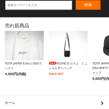
検索
売れ筋商品
SOTA JAPAN 6.0oz LOGO T
ROTHCO ロスコ ミニ
SOTA JAPA
シャツ
ショルダーバッグ
ERA 9FIFT
ャップ
4,400円(内税)
SOLD OUT
6,600円(
ホーム