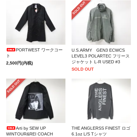
SOLD OUT
PORTWEST ワークコー
U.S.ARMY GEN3 ECWCS
ト
LEVEL3 POLARTEC フリース
ジャケット L-R USED #3
2,500円(内税)
SOLD OUT
SOLD OUT
Arti by SEW UP
THE ANGLERSS FINEST ロゴ
WINTOUR&REI COACH
6.1oz L/S Tシャツ