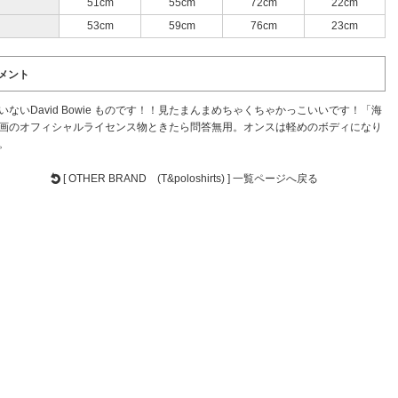
51cm
55cm
72cm
22cm
53cm
59cm
76cm
23cm
メント
いないDavid Bowie ものです！！見たまんまめちゃくちゃかっこいいです！「海
画のオフィシャルライセンス物ときたら問答無用。オンスは軽めのボディになり
。
[ OTHER BRAND (T&poloshirts) ] 一覧ページへ戻る