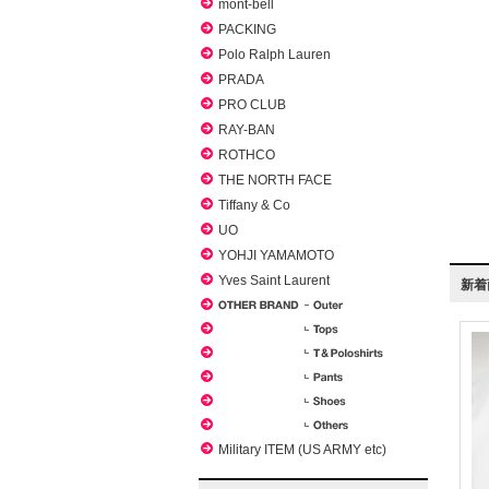
mont-bell
PACKING
Polo Ralph Lauren
PRADA
PRO CLUB
RAY-BAN
ROTHCO
THE NORTH FACE
Tiffany & Co
UO
YOHJI YAMAMOTO
Yves Saint Laurent
新着
Military ITEM (US ARMY etc)