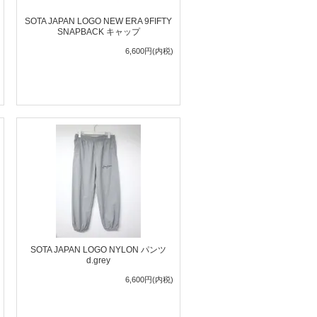
SOTA JAPAN LOGO NEW ERA 9FIFTY
SNAPBACK キャップ
6,600円(内税)
SOTA JAPAN LOGO NYLON パンツ
d.grey
6,600円(内税)