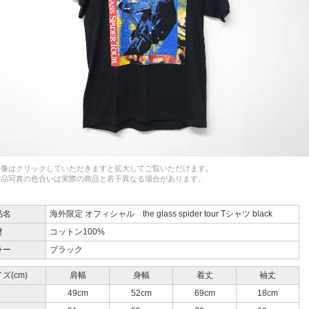
画像はクリックしていただきますと拡大してご覧いただけます。
商品写真の色合いは実際の商品と若干異なる場合があります。
品名
海外限定 オフィシャル the glass spider tour Tシャツ black
材
コットン100%
ラー
ブラック
ズ(cm)
肩幅
身幅
着丈
袖丈
49cm
52cm
69cm
18cm