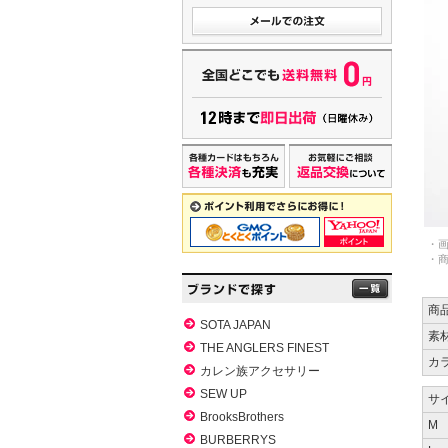
・
・
商
SOTA JAPAN
素
THE ANGLERS FINEST
カ
カレン族アクセサリー
SEW UP
サイ
BrooksBrothers
M
BURBERRYS