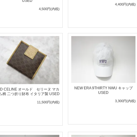
USED
4,400円(内税)
4,500円(内税)
NEW ERA 9THIRTY NWU キャップ
LD CELINE オールド セリーヌ マカ
USED
ム柄 二つ折り財布 イタリア製 USED
3,300円(内税)
11,500円(内税)