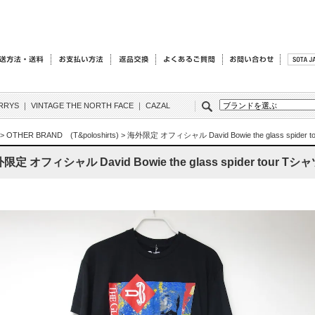
RRYS
｜
VINTAGE THE NORTH FACE
｜
CAZAL
>
OTHER BRAND (T&poloshirts)
>
海外限定 オフィシャル David Bowie the glass spider t
限定 オフィシャル David Bowie the glass spider tour Tシャツ