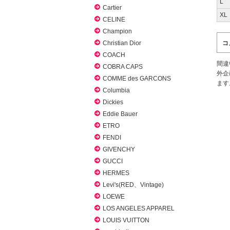
L
Cartier
XL
CELINE
Champion
Christian Dior
コ
COACH
間違
COBRA CAPS
外企
COMME des GARCONS
ます
Columbia
Dickies
Eddie Bauer
ETRO
FENDI
GIVENCHY
GUCCI
HERMES
Levi's(RED、Vintage)
LOEWE
LOS ANGELES APPAREL
LOUIS VUITTON