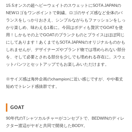
15.5オンスの超ヘビーウェイトのスウェットにSOTA JAPANの
NEWロゴをワンポイントで刺繍。ロゴのサイズ感など全体のバ
ランスをしっかりおさえ、シンプルながらもファッションをしっ
かり楽しめ、味わえる1着に。今回はボディも贅沢でGOATを使
用！しかもその上でGOATのブランクものとプライスはほぼ同じ
にしてあります！あくまでもSOTA JAPANのオリジナルものかも
しれませんが、デザイナーズやブランド物では埋められない部分
を、そして必要とされる部分を少しでも埋めれる存在に。スウェ
ットパンツとセットアップでもお楽しみいただけます。
※サイズ感は海外企画のchampionに近い感じですが、やや着丈
短めでトレンド感抜群です。
GOAT
90年代のTシャツカルチャーがコンセプトで、BEDWINのディレ
クター渡辺がヤギと共同で開発したBODY。