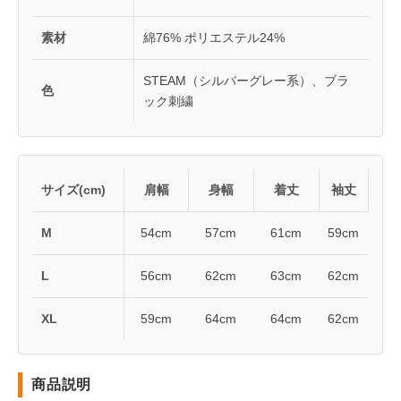
素材
綿76% ポリエステル24%
STEAM（シルバーグレー系）、ブラ
色
ック刺繍
サイズ(cm)
肩幅
身幅
着丈
袖丈
M
54cm
57cm
61cm
59cm
L
56cm
62cm
63cm
62cm
XL
59cm
64cm
64cm
62cm
商品説明