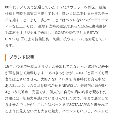
80年代アメリカで流通していたようなスウェットを再現。 縫製
仕様も当時を忠実に再現しており、縫い目に二本針またぎステッ
チを施すことにより、多少のことではヘタレないヘビーデューテ
ィーな仕上がりに。 生地も当時の主流であった15.5oz裏毛裏起
毛素材をオリジナルで再現し、GOATの特色でもあるSTAY
FRESH加工により抗菌防臭、制菌、抗ウィルスにも対応してい
ます。
ブランド説明
15年、今まで完璧なオリジナルを出してこなかったSOTA JAPAN
が満を持して始動します。そのきっかけがこのロゴと言っても過
言ではございません。大好きなHIP HOPと青春時代ど真ん中な、
あのSea○ Joh○のロゴを彷彿させるNEWロゴ。奇跡的に頭がSと
Jという共通点！完璧です。個人的に自分の店の名前が配された
洋服には一切魅力を感じていませんでしたので、今まで展開して
きませんでしたが、こちらはパッと見てSOTA JAPANと書かれて
るように見えないのも大きな魅力。バランスもいいし、ベストな