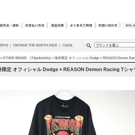
RRYS
｜
VINTAGE THE NORTH FACE
｜
CAZAL
>
OTHER BRAND (T&poloshirts)
>
海外限定 オフィシャル Dodge × REASON Demon Rac
限定 オフィシャル Dodge × REASON Demon Racing Tシャ