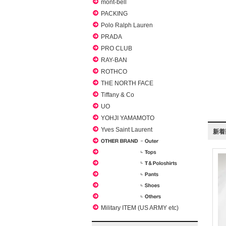
mont-bell
PACKING
Polo Ralph Lauren
PRADA
PRO CLUB
RAY-BAN
ROTHCO
THE NORTH FACE
Tiffany & Co
UO
YOHJI YAMAMOTO
Yves Saint Laurent
新着
Military ITEM (US ARMY etc)