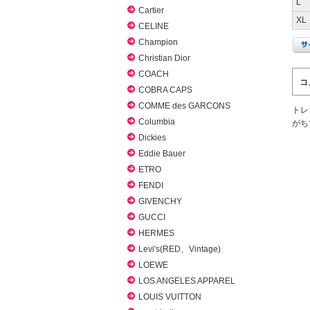
L
Cartier
XL
CELINE
Champion
Christian Dior
COACH
コ
COBRA CAPS
COMME des GARCONS
トレ
Columbia
がち
Dickies
Eddie Bauer
ETRO
FENDI
GIVENCHY
GUCCI
HERMES
Levi's(RED、Vintage)
LOEWE
LOS ANGELES APPAREL
LOUIS VUITTON