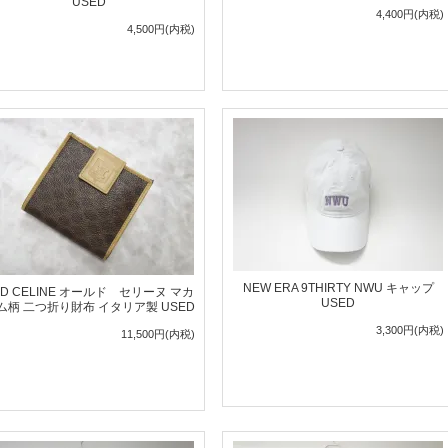
USED
4,400円(内税)
4,500円(内税)
NEW ERA 9THIRTY NWU キャップ
LD CELINE オールド セリーヌ マカ
USED
ム柄 二つ折り財布 イタリア製 USED
3,300円(内税)
11,500円(内税)