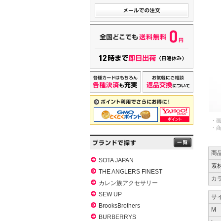
・
・
商
SOTA JAPAN
素
THE ANGLERS FINEST
カ
カレン族アクセサリー
SEW UP
サイ
BrooksBrothers
M
BURBERRYS