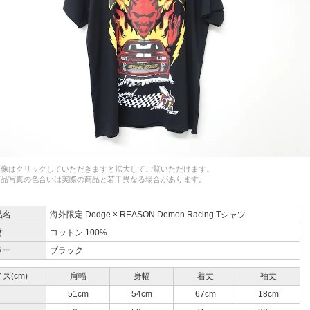
画像はクリックしていただきますと拡大してご覧いただけます。
商品写真の色合いは実際の商品と若干異なる場合があります。
品名
海外限定 Dodge × REASON Demon Racing Tシャツ
材
コットン 100%
ラー
ブラック
ズ(cm)
肩幅
身幅
着丈
袖丈
51cm
54cm
67cm
18cm