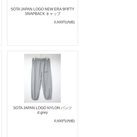
SOTA JAPAN LOGO NEW ERA 9FIFTY
SNAPBACK キャップ
6,600円(内税)
SOTA JAPAN LOGO NYLON パンツ
d.grey
6,600円(内税)