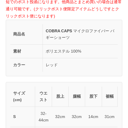
短でのポスト投函になります。他商品とまとめ買いの場合は通常
通り可能です。(クリックポスト便限定アイテムどうしですとク
リックポスト便になります)
COBRA CAPS
マイクロファイバー バ
商品名
ギーショーツ
素材
ポリエステル 100%
カラー
レッド
サイズ
ウエ
股上
腿幅
股下
裾幅
(cm)
スト
32-
S
32cm
32cm
14cm
31cm
44cm