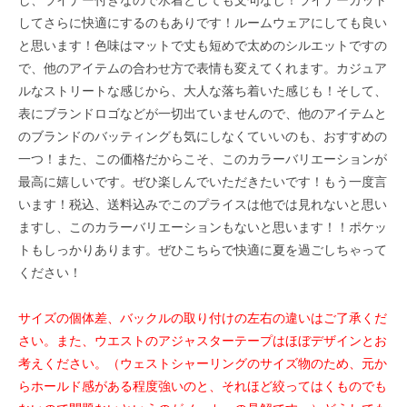
し、ライナー付きなので水着としても文句なし！ライナーカット
してさらに快適にするのもありです！ルームウェアにしても良い
と思います！色味はマットで丈も短めで太めのシルエットですの
で、他のアイテムの合わせ方で表情も変えてくれます。カジュア
ルなストリートな感じから、大人な落ち着いた感じも！そして、
表にブランドロゴなどが一切出ていませんので、他のアイテムと
のブランドのバッティングも気にしなくていいのも、おすすめの
一つ！また、この価格だからこそ、このカラーバリエーションが
最高に嬉しいです。ぜひ楽しんでいただきたいです！もう一度言
います！税込、送料込みでこのプライスは他では見れないと思い
ますし、このカラーバリエーションもないと思います！！ポケッ
トもしっかりあります。ぜひこちらで快適に夏を過ごしちゃって
ください！
サイズの個体差、バックルの取り付けの左右の違いはご了承くだ
さい。また、ウエストのアジャスターテープはほぼデザインとお
考えください。（ウェストシャーリングのサイズ物のため、元か
らホールド感がある程度強いのと、それほど絞ってはくものでも