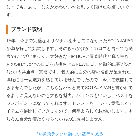
なくても、あっ！なんかかわいい〜と思って頂けたら嬉しいで
す。
ブランド説明
15年、今まで完璧なオリジナルを出してこなかったSOTA JAPAN
が満を持して始動します。そのきっかけがこのロゴと言っても過
言ではございません。大好きなHIP HOPと青春時代ど真ん中な、
あのSea○ Joh○のロゴを彷彿させるNEWロゴ。奇跡的に頭がSと
Jという共通点！完璧です。個人的に自分の店の名前が配された
洋服には一切魅力を感じていませんでしたので、今まで展開して
きませんでしたが、こちらはパッと見てSOTA JAPANと書かれて
るように見えないのも大きな魅力。バランスもいいし、ベストな
ワンポイントになってくれます。トレンドをしっかり意識したア
イテムを展開していきますので、何卒よろしくお願いします。も
ちろん自分が着たくならないものは展開しません。
🔍 状態ランクの詳しい基準を見る